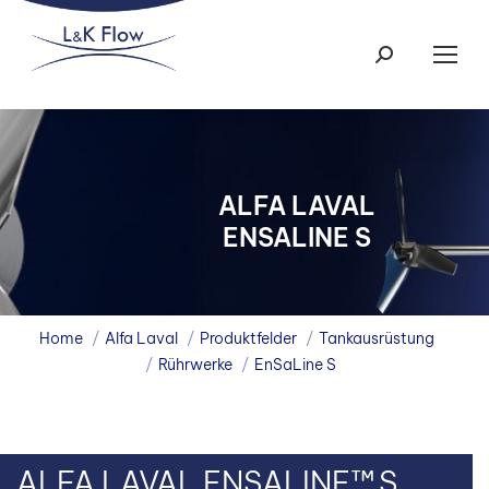
Search:
ALFA LAVAL
ENSALINE S
You are here:
Home
Alfa Laval
Produktfelder
Tankausrüstung
Rührwerke
EnSaLine S
ALFA LAVAL ENSALINE
™ S