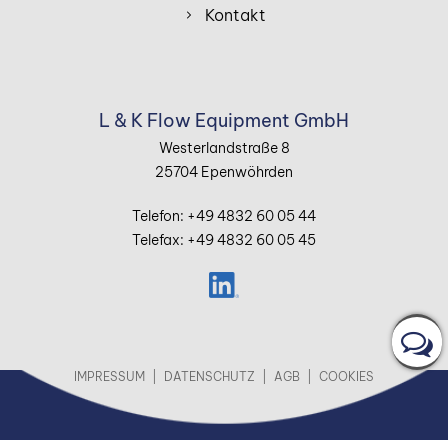
Kontakt
L & K Flow Equipment GmbH
Westerlandstraße 8
25704 Epenwöhrden
Telefon: +49 4832 60 05 44
Telefax: +49 4832 60 05 45
IHR
KU
IMPRESSUM
DATENSCHUTZ
AGB
COOKIES
KU
FR
FR
SE
WU