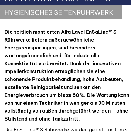
HYGIENISCHES SEITENRÜHRWERK
Die seitlich montierten Alfa Laval EnSaLine™
S
R
ührwerke liefern au
ßergew
öhnliche
Energieeinsparungen, sind besonders
wartungsfreundlich und f
ür industrielle
Konnektivit
ät vorbereitet. Dank der innovativen
Impellerkonstruktion erm
öglichen sie eine
schonende Produktbehandlung, hohe Ausbeuten,
exzellente Reinigbarkeit und senken den
Energieverbrauch um bis zu 80
%. Die Wartung kann
von nur einem Techniker in weniger als 30 Minuten
vollständig von außen durchgeführt werden – ohne
Stillstand und ohne Tankzutritt.
Die EnSaLine™ S Rührwerke wurden gezielt für Tanks