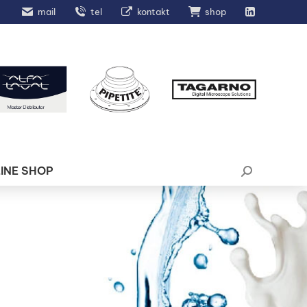
mail
tel
kontakt
shop
INE SHOP
Search: