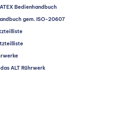
LT ATEX Bedienhandbuch
handbuch gem. ISO-20607
zteilliste
zteilliste
hrwerke
 das ALT Rührwerk