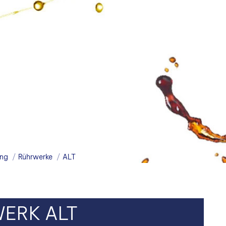
ung
Rührwerke
ALT
WERK ALT