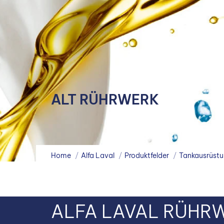
ALT RÜHRWERK
You are here:
Home
Alfa Laval
Produktfelder
Tankausrüst
ALFA LAVAL RÜHR