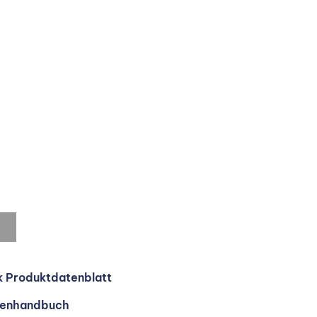
k Produktdatenblatt
ienhandbuch