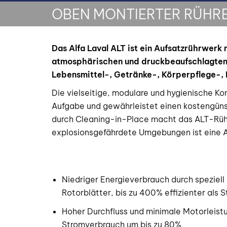
OBEN MONTIERTER RÜHR
Das Alfa Laval ALT ist ein Aufsatzrührwerk
atmosphärischen und druckbeaufschlagten Ta
Lebensmittel-, Getränke-, Körperpflege-, 
Die vielseitige, modulare und hygienische Ko
Aufgabe und gewährleistet einen kostengünst
durch Cleaning-in-Place macht das ALT-Rühr
explosionsgefährdete Umgebungen ist eine AT
Niedriger Energieverbrauch durch speziell 
Rotorblätter, bis zu 400% effizienter als 
Hoher Durchfluss und minimale Motorleist
Stromverbrauch um bis zu 80%