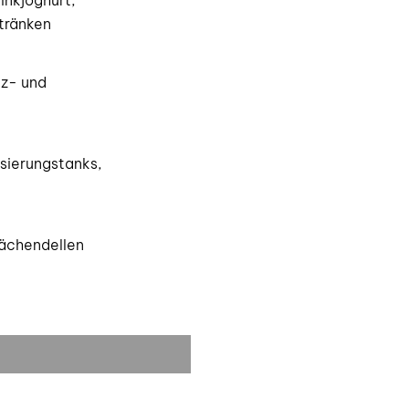
inkjoghurt,
tränken
lz- und
isierungstanks,
lächendellen