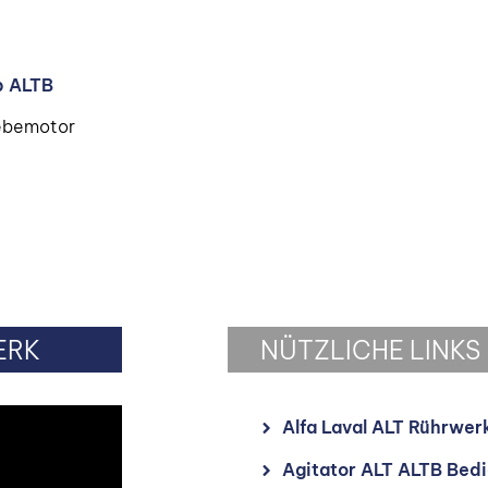
p ALTB
iebemotor
ERK
NÜTZLICHE LINKS
Alfa Laval ALT Rührwer
Agitator ALT ALTB Bed