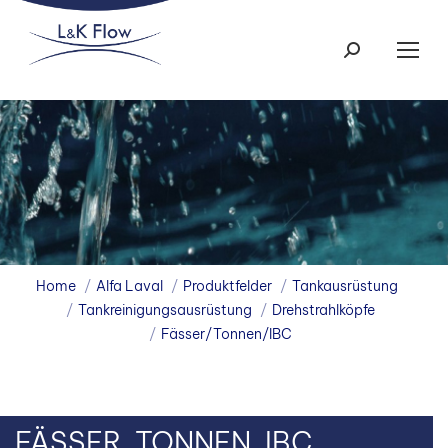
Search:
You are here:
Home
Alfa Laval
Produktfelder
Tankausrüstung
Tankreinigungsausrüstung
Drehstrahlköpfe
Fässer/Tonnen/IBC
FÄSSER, TONNEN, IBC