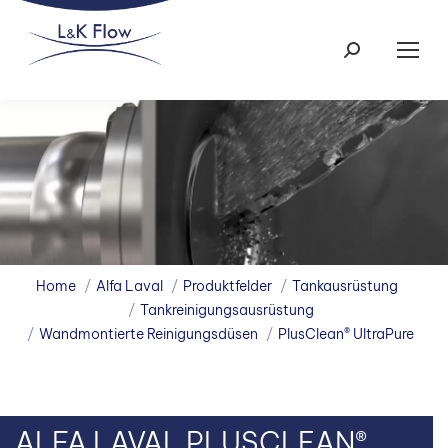
Search:
You are here:
Home
Alfa Laval
Produktfelder
Tankausrüstung
Tankreinigungsausrüstung
Wandmontierte Reinigungsdüsen
PlusClean® UltraPure
ALFA LAVAL PLUSCLEAN®