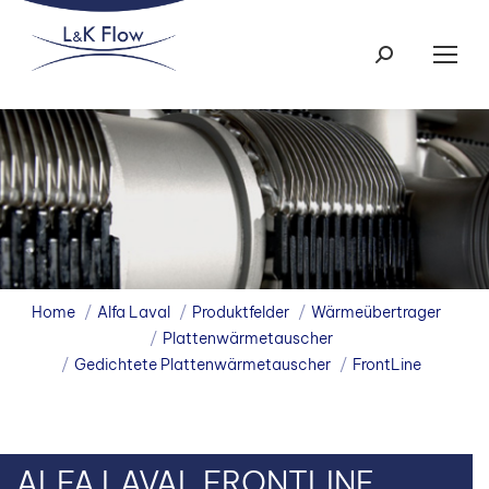
Search:
You are here:
Home
Alfa Laval
Produktfelder
Wärmeübertrager
Plattenwärmetauscher
Gedichtete Plattenwärmetauscher
FrontLine
ALFA LAVAL FRONTLINE